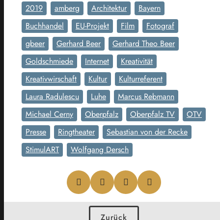
2019
amberg
Architektur
Bayern
Buchhandel
EU-Projekt
Film
Fotograf
gbeer
Gerhard Beer
Gerhard Theo Beer
Goldschmiede
Internet
Kreativität
Kreativwirschaft
Kultur
Kulturreferent
Laura Radulescu
Luhe
Marcus Rebmann
Michael Cerny
Oberpfalz
Oberpfalz TV
OTV
Presse
Ringtheater
Sebastian von der Recke
StimulART
Wolfgang Dersch
Zurück