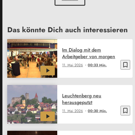
Das könnte Dich auch interessieren
Im Dialog mit dem
Arbeitgeber von morgen
bookmark_border
11. Mai 2026
00:33 Min.
Leuchtenberg neu
herausgeputzt
bookmark_border
11. Mai 2026
00:30 Min.