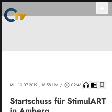
menu
headphones
chrome_reader_mode
bookmark_border
Mi., 10.07.2019
, 16:58 Uhr
/
play_circle_outline
02:46
Startschuss für StimulART
in Amberg