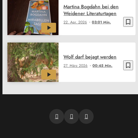
Martina Bogdahn bei den
Weidener Literaturtagen
bookmark_border
22. Apr. 2026
03:01 Min.
Wolf darf bejagt werden
bookmark_border
27. März 2026
00:45 Min.