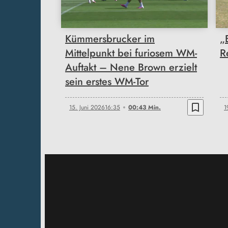
Kümmersbrucker im
„
Mittelpunkt bei furiosem WM-
R
Auftakt – Nene Brown erzielt
sein erstes WM-Tor
bookmark_border
15. Juni 2026
16:35
00:43 Min.
1