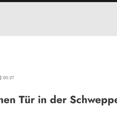
utline
00:27
enen Tür in der Schwep