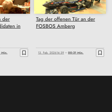
n der
Tag der offenen Tür an der
idaten in
FOSBOS Amberg
bookmark_border
bookmark_border
 Min.
13. Feb. 2026
14:39
00:31 Min.