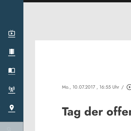
Mo., 10.07.2017
, 16:55 Uhr
/
play_circle_o
Tag der off