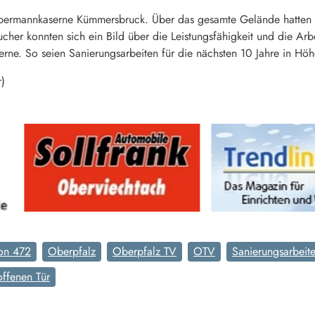
permannkaserne Kümmersbruck. Über das gesamte Gelände hatten die
cher konnten sich ein Bild über die Leistungsfähigkeit und die Arb
erne. So seien Sanierungsarbeiten für die nächsten 10 Jahre in Hö
r)
lon 472
Oberpfalz
Oberpfalz TV
OTV
Sanierungsarbeit
offenen Tür