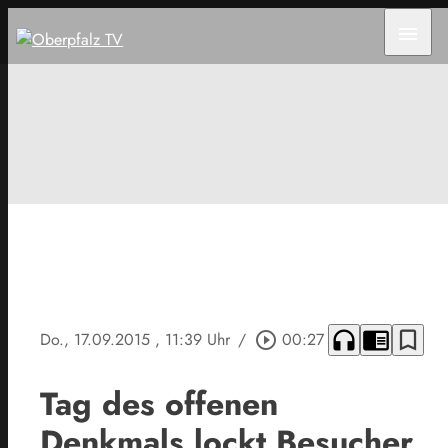
menu
headphones
chrome_reader_mode
bookmark_border
Do., 17.09.2015
, 11:39 Uhr
/
play_circle_outline
00:27
Tag des offenen
Denkmals lockt Besucher