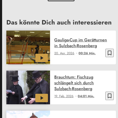
Das könnte Dich auch interessieren
Gauliga-Cup im Gerätturnen
in Sulzbach-Rosenberg
bookmark_border
20. Apr. 2026
00:26 Min.
Brauchtum: Fischzug
schlängelt sich durch
Sulzbach-Rosenberg
bookmark_border
19. Feb. 2026
04:01 Min.