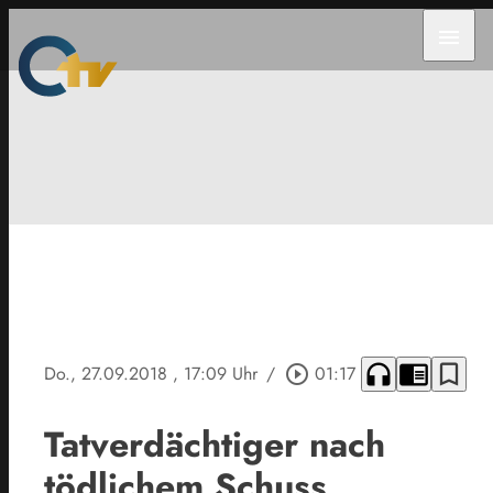
menu
headphones
chrome_reader_mode
bookmark_border
Do., 27.09.2018
, 17:09 Uhr
/
play_circle_outline
01:17
Tatverdächtiger nach
tödlichem Schuss