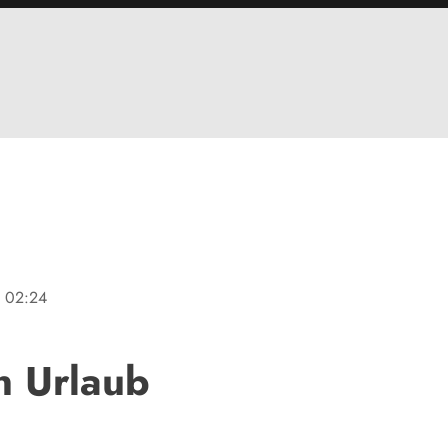
e
02:24
n Urlaub