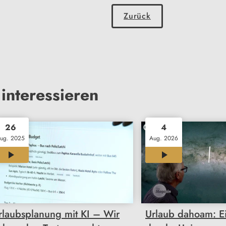
Zurück
interessieren
26
4
ug. 2025
Aug. 2026
03:45
03:37
rlaubsplanung mit KI – Wir
Urlaub dahoam: E