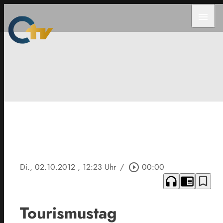
menu
Di., 02.10.2012
, 12:23 Uhr
/
play_circle_outline
00:00
headphones
chrome_reader_mode
bookmark_border
Tourismustag