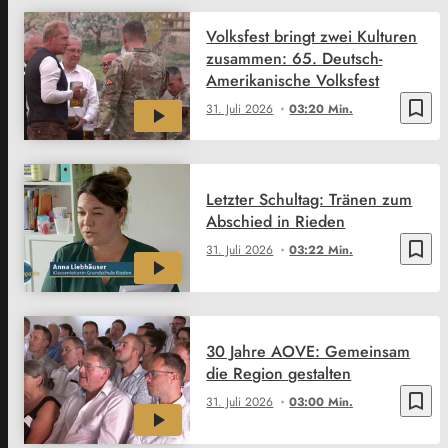
Volksfest bringt zwei Kulturen
zusammen: 65. Deutsch-
Amerikanische Volksfest
bookmark_border
31. Juli 2026
03:20 Min.
Letzter Schultag: Tränen zum
Abschied in Rieden
bookmark_border
31. Juli 2026
03:22 Min.
30 Jahre AOVE: Gemeinsam
die Region gestalten
bookmark_border
31. Juli 2026
03:00 Min.