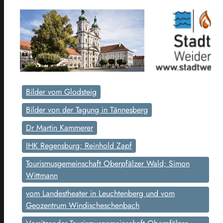
Bilder vom Glodsteig
Bilder von der Tagung in Tännesberg
Dr Martin Kammerer
IHK Regensburg; Reinhold Zapf
Tourismusgemeinschaft Oberpfälzer Wald; Simon
Wittmann
vom Landestheater in Leuchtenberg und vom
Geozentrum Windischeschenbach