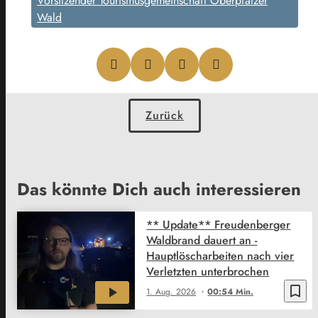
Vorsitzender Tourismusgemeinschaft Oberpfälzer
Wald
Zurück
Das könnte Dich auch interessieren
** Update** Freudenberger
Waldbrand dauert an -
Hauptlöscharbeiten nach vier
Verletzten unterbrochen
bookmark_border
1. Aug. 2026
00:54 Min.