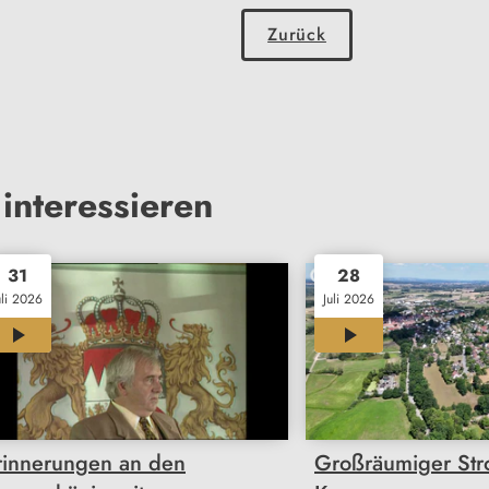
Zurück
interessieren
31
28
uli 2026
Juli 2026
04:55
00:47
rinnerungen an den
Großräumiger Stro