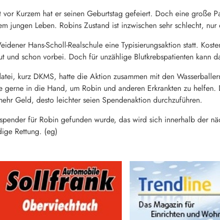
rst vor Kurzem hat er seinen Geburtstag gefeiert. Doch eine große 
em jungen Leben. Robins Zustand ist inzwischen sehr schlecht, nur
idener Hans-Scholl-Realschule eine Typisierungsaktion statt. Kos
lut und schon vorbei. Doch für unzählige Blutkrebspatienten kann da
ei, kurz DKMS, hatte die Aktion zusammen mit den Wasserballern 
ie gerne in die Hand, um Robin und anderen Erkrankten zu helfen
hr Geld, desto leichter seien Spendenaktion durchzuführen.
pender für Robin gefunden wurde, das wird sich innerhalb der nä
dige Rettung. (eg)