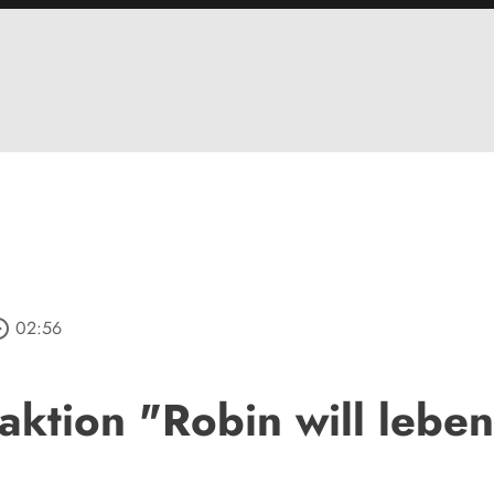
_outline
02:56
aktion "Robin will lebe