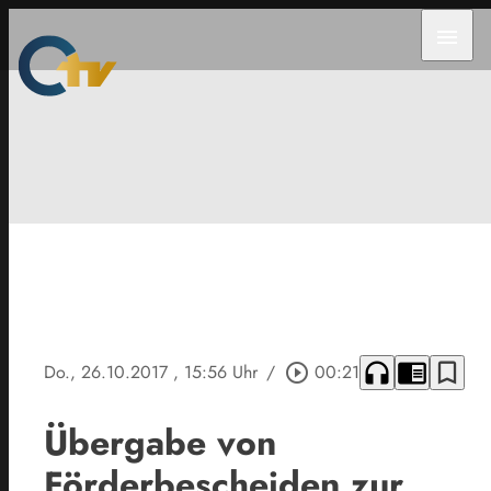
menu
headphones
chrome_reader_mode
bookmark_border
Do., 26.10.2017
, 15:56 Uhr
/
play_circle_outline
00:21
Übergabe von
Förderbescheiden zur