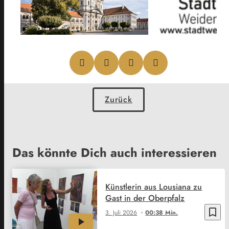
Zurück
Das könnte Dich auch interessieren
Künstlerin aus Lousiana zu
Gast in der Oberpfalz
bookmark_border
3. Juli 2026
00:38 Min.