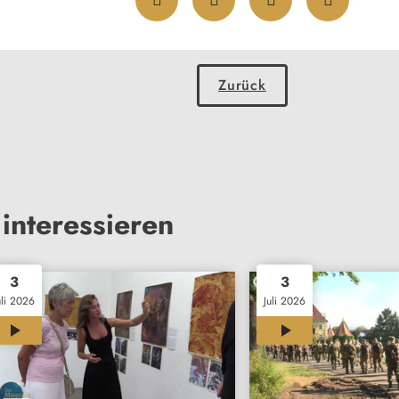
Zurück
interessieren
3
3
uli 2026
Juli 2026
00:38
00:35