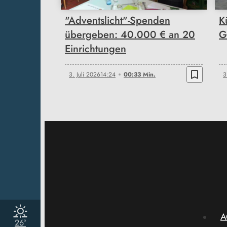
"Adventslicht"-Spenden
K
übergeben: 40.000 € an 20
G
Einrichtungen
bookmark_border
3. Juli 2026
14:24
00:33 Min.
3
A
26°