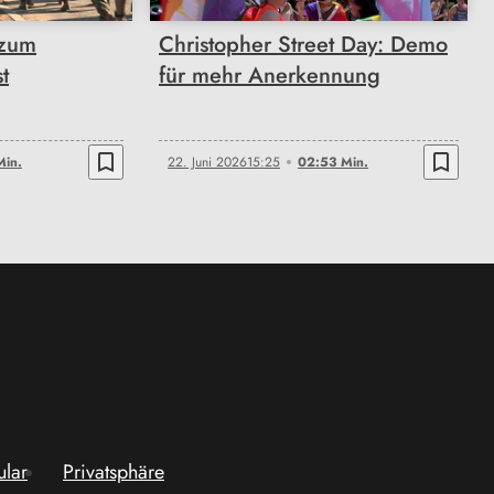
 zum
Christopher Street Day: Demo
t
für mehr Anerkennung
bookmark_border
bookmark_border
Min.
22. Juni 2026
15:25
02:53 Min.
ular
Privatsphäre