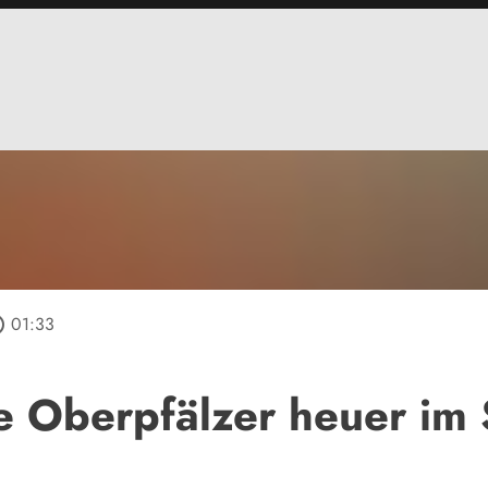
tline
01:33
ie Oberpfälzer heuer i