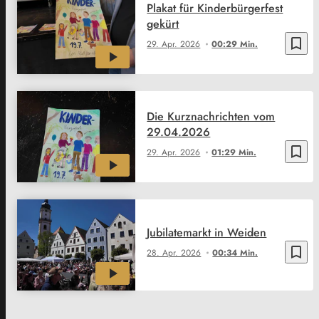
Plakat für Kinderbürgerfest
gekürt
bookmark_border
29. Apr. 2026
00:29 Min.
Die Kurznachrichten vom
29.04.2026
bookmark_border
29. Apr. 2026
01:29 Min.
Jubilatemarkt in Weiden
bookmark_border
28. Apr. 2026
00:34 Min.