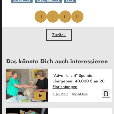
Zurück
Das könnte Dich auch interessieren
"Adventslicht"-Spenden
übergeben: 40.000 € an 20
Einrichtungen
bookmark_border
3. Juli 2026
00:33 Min.