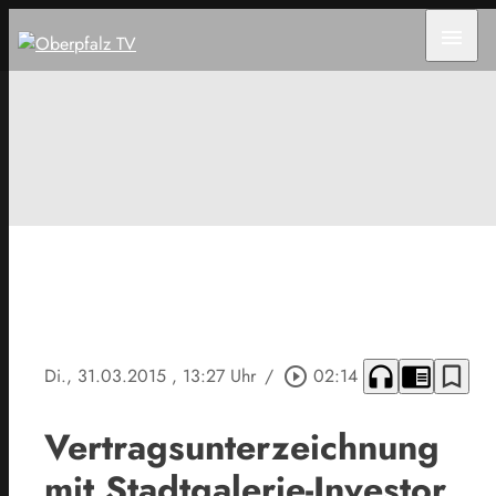
menu
headphones
chrome_reader_mode
bookmark_border
Di., 31.03.2015
, 13:27 Uhr
/
play_circle_outline
02:14
Vertragsunterzeichnung
mit Stadtgalerie-Investor