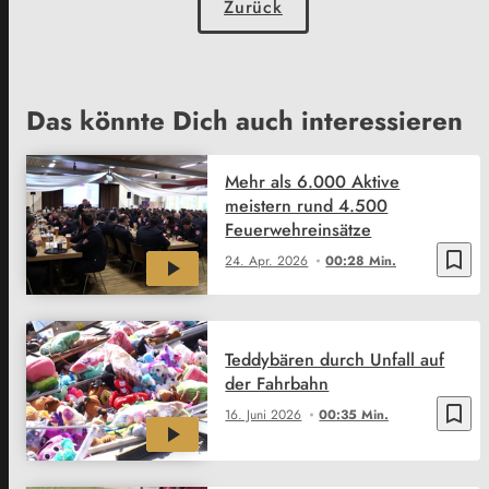
Zurück
Das könnte Dich auch interessieren
Mehr als 6.000 Aktive
meistern rund 4.500
Feuerwehreinsätze
bookmark_border
24. Apr. 2026
00:28 Min.
Teddybären durch Unfall auf
der Fahrbahn
bookmark_border
16. Juni 2026
00:35 Min.