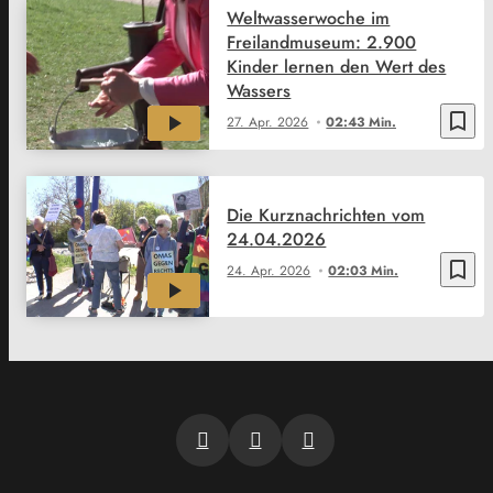
Weltwasserwoche im
Freilandmuseum: 2.900
Kinder lernen den Wert des
Wassers
bookmark_border
27. Apr. 2026
02:43 Min.
Die Kurznachrichten vom
24.04.2026
bookmark_border
24. Apr. 2026
02:03 Min.