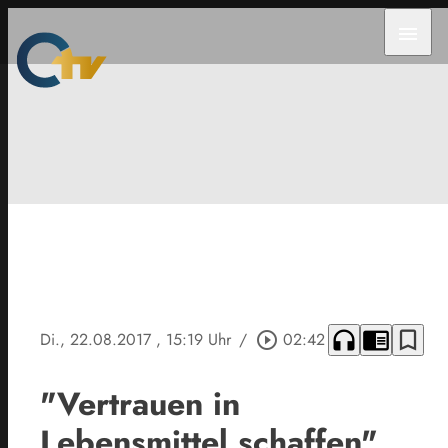
menu
headphones
chrome_reader_mode
bookmark_border
Di., 22.08.2017
, 15:19 Uhr
/
play_circle_outline
02:42
"Vertrauen in
Lebensmittel schaffen"