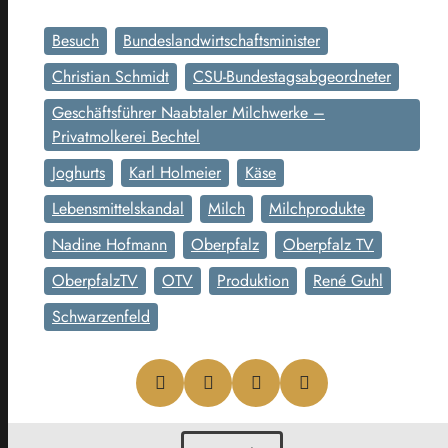
Besuch
Bundeslandwirtschaftsminister
Christian Schmidt
CSU-Bundestagsabgeordneter
Geschäftsführer Naabtaler Milchwerke –
Privatmolkerei Bechtel
Joghurts
Karl Holmeier
Käse
Lebensmittelskandal
Milch
Milchprodukte
Nadine Hofmann
Oberpfalz
Oberpfalz TV
OberpfalzTV
OTV
Produktion
René Guhl
Schwarzenfeld