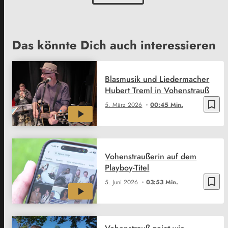
Das könnte Dich auch interessieren
Blasmusik und Liedermacher
Hubert Treml in Vohenstrauß
bookmark_border
5. März 2026
00:45 Min.
Vohenstraußerin auf dem
Playboy-Titel
bookmark_border
5. Juni 2026
03:53 Min.