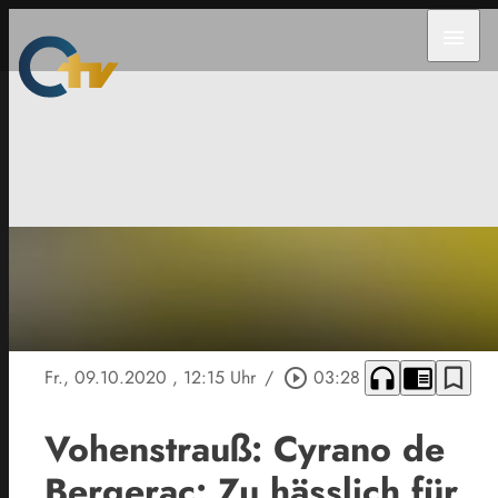
menu
headphones
chrome_reader_mode
bookmark_border
Fr., 09.10.2020
, 12:15 Uhr
/
play_circle_outline
03:28
Vohenstrauß: Cyrano de
Bergerac: Zu hässlich für