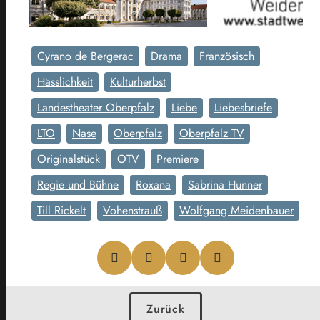
Cyrano de Bergerac
Drama
Französisch
Hässlichkeit
Kulturherbst
Landestheater Oberpfalz
Liebe
Liebesbriefe
LTO
Nase
Oberpfalz
Oberpfalz TV
Originalstück
OTV
Premiere
Regie und Bühne
Roxana
Sabrina Hunner
Till Rickelt
Vohenstrauß
Wolfgang Meidenbauer
Zurück