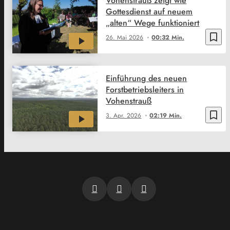
Vohenstrauß zeigt wie
Gottesdienst auf neuem
„alten“ Wege funktioniert
bookmark_border
26. Mai 2026
00:32 Min.
Einführung des neuen
Forstbetriebsleiters in
Vohenstrauß
bookmark_border
3. Apr. 2026
02:19 Min.