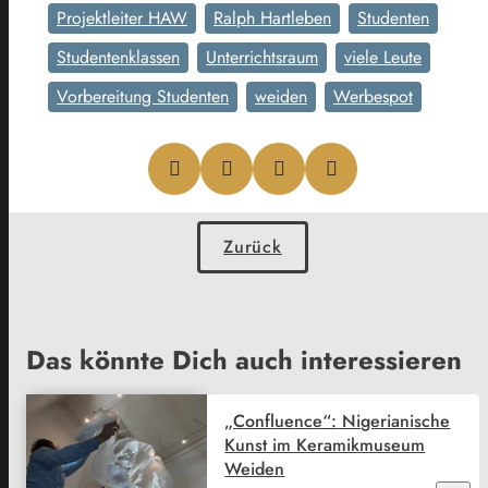
Projektleiter HAW
Ralph Hartleben
Studenten
Studentenklassen
Unterrichtsraum
viele Leute
Vorbereitung Studenten
weiden
Werbespot
Zurück
Das könnte Dich auch interessieren
„Confluence“: Nigerianische
Kunst im Keramikmuseum
Weiden