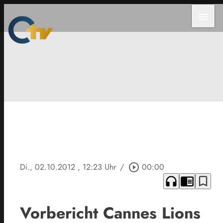
menu
Di., 02.10.2012
, 12:23 Uhr
/
play_circle_outline
00:00
headphones
chrome_reader_mode
bookmark_border
Vorbericht Cannes Lions