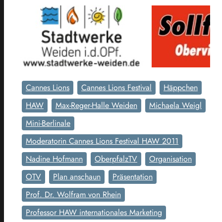
Cannes Lions
Cannes Lions Festival
Häppchen
HAW
Max-Reger-Halle Weiden
Michaela Weigl
Mini-Berlinale
Moderatorin Cannes Lions Festival HAW 2011
Nadine Hofmann
OberpfalzTV
Organisation
OTV
Plan anschaun
Präsentation
Prof. Dr. Wolfram von Rhein
Professor HAW internationales Marketing