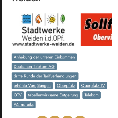
Anhebung der unteren Einkommen
Deutschen Telekom AG
dritte Runde der Tarifverhandlungen
erhöhte Vergütungen
Oberpfalz
Oberpfalz TV
OTV
tabellenwirksame Entgeltung
Telekom
Warnstreiks