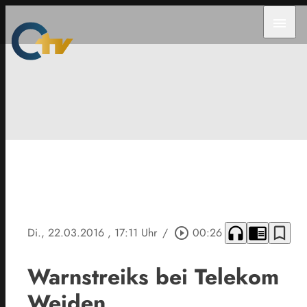
menu
headphones
chrome_reader_mode
bookmark_border
Di., 22.03.2016
, 17:11 Uhr
/
play_circle_outline
00:26
Warnstreiks bei Telekom
Weiden