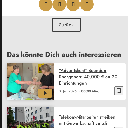
Zurück
Das könnte Dich auch interessieren
"Adventslicht"-Spenden
übergeben: 40.000 € an 20
Einrichtungen
bookmark_border
3. Juli 2026
00:33 Min.
Telekom-Mitarbeiter streiken
mit Gewerkschaft ver.di