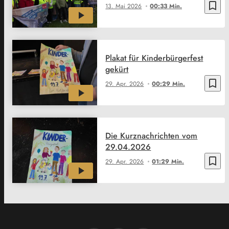
bookmark_border
13. Mai 2026
00:33 Min.
Plakat für Kinderbürgerfest
gekürt
bookmark_border
29. Apr. 2026
00:29 Min.
Die Kurznachrichten vom
29.04.2026
bookmark_border
29. Apr. 2026
01:29 Min.