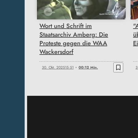
Wort und Schrift im
"
Staatsarchiv Amberg: Die
ü
Proteste gegen die WAA
E
Wackersdorf
bookmark_border
30. Okt. 2025
15:51
00:12 Min.
3