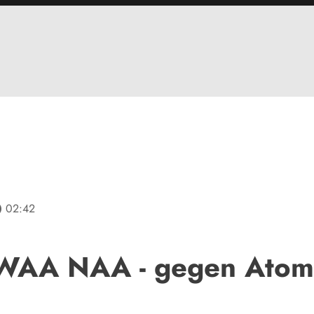
line
02:42
 WAA NAA - gegen Atom