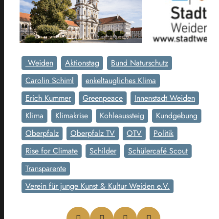
Weiden
Aktionstag
Bund Naturschutz
Carolin Schiml
enkeltaugliches Klima
Erich Kummer
Greenpeace
Innenstadt Weiden
Klima
Klimakrise
Kohleaussteig
Kundgebung
Oberpfalz
Oberpfalz TV
OTV
Politik
Rise for Climate
Schilder
Schülercafé Scout
Transparente
Verein für junge Kunst & Kultur Weiden e.V.