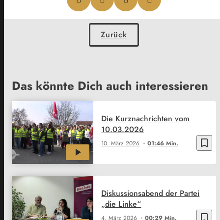
Zurück
Das könnte Dich auch interessieren
Die Kurznachrichten vom
10.03.2026
bookmark_border
10. März 2026
01:46 Min.
Diskussionsabend der Partei
„die Linke“
bookmark_border
4. März 2026
00:29 Min.