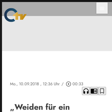
menu
Mo., 10.09.2018
, 12:36 Uhr
/
play_circle_outline
00:33
headphones
chrome_reader_mode
bookmark_border
„Weiden für ein