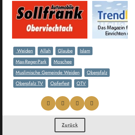
Weiden
Allah
Glaube
Islam
Max-Reger-Park
Moschee
Muslimische Gemeinde Weiden
Oberpfalz
Oberpfalz TV
Opferfest
OTV
Zurück