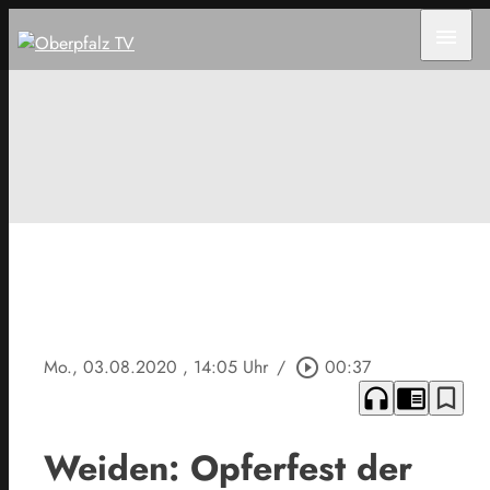
menu
Mo., 03.08.2020
, 14:05 Uhr
/
play_circle_outline
00:37
headphones
chrome_reader_mode
bookmark_border
Weiden: Opferfest der