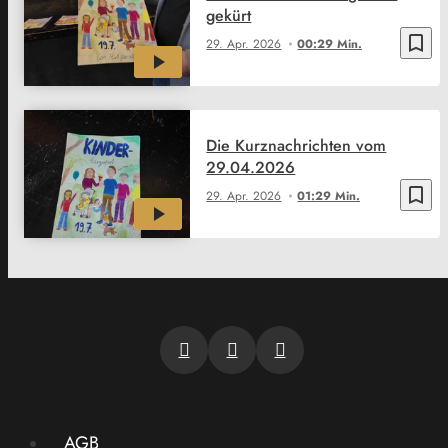
gekürt
bookmark_border
29. Apr. 2026
00:29 Min.
Die Kurznachrichten vom
29.04.2026
bookmark_border
29. Apr. 2026
01:29 Min.
AGB