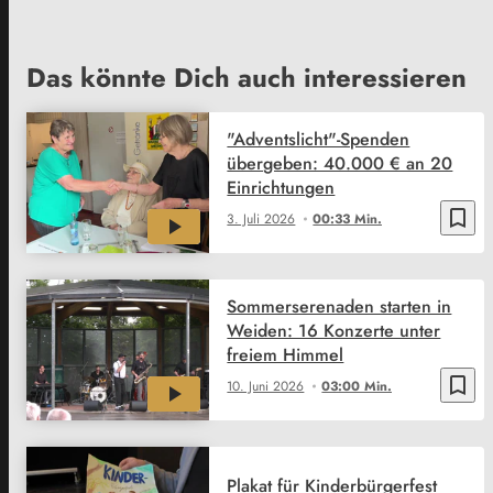
Das könnte Dich auch interessieren
"Adventslicht"-Spenden
übergeben: 40.000 € an 20
Einrichtungen
bookmark_border
3. Juli 2026
00:33 Min.
Sommerserenaden starten in
Weiden: 16 Konzerte unter
freiem Himmel
bookmark_border
10. Juni 2026
03:00 Min.
Plakat für Kinderbürgerfest