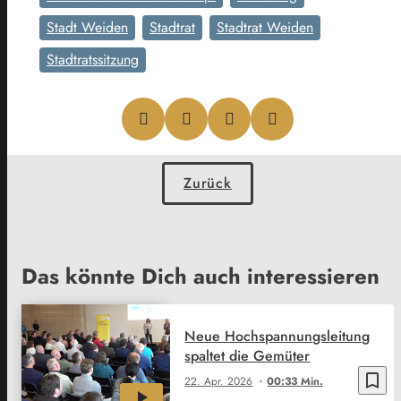
Stadt Weiden
Stadtrat
Stadtrat Weiden
Stadtratssitzung
Zurück
Das könnte Dich auch interessieren
Neue Hochspannungsleitung
spaltet die Gemüter
bookmark_border
22. Apr. 2026
00:33 Min.