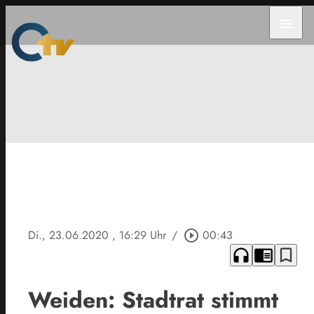
menu
Di., 23.06.2020
, 16:29 Uhr
/
play_circle_outline
00:43
headphones
chrome_reader_mode
bookmark_border
Weiden: Stadtrat stimmt