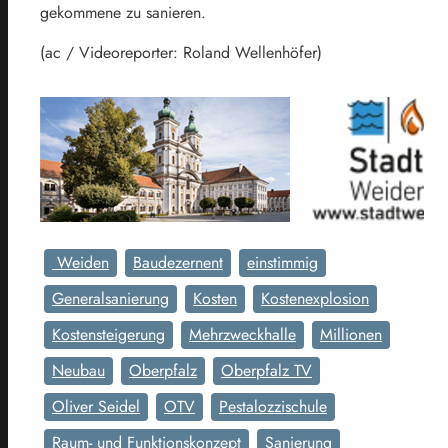
gekommene zu sanieren.
(ac / Videoreporter: Roland Wellenhöfer)
Weiden
Baudezernent
einstimmig
Generalsanierung
Kosten
Kostenexplosion
Kostensteigerung
Mehrzweckhalle
Millionen
Neubau
Oberpfalz
Oberpfalz TV
Oliver Seidel
OTV
Pestalozzischule
Raum- und Funktionskonzept
Sanierung