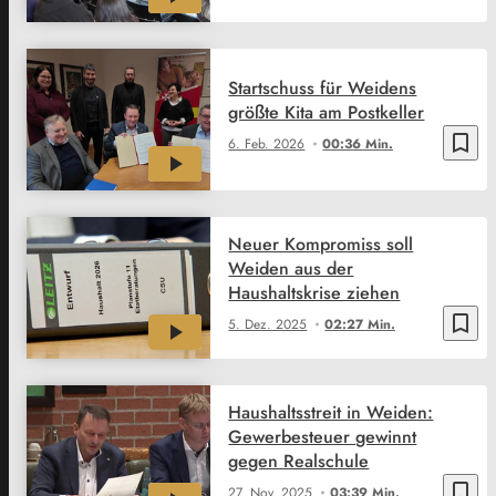
Startschuss für Weidens
größte Kita am Postkeller
bookmark_border
6. Feb. 2026
00:36 Min.
Neuer Kompromiss soll
Weiden aus der
Haushaltskrise ziehen
bookmark_border
5. Dez. 2025
02:27 Min.
Haushaltsstreit in Weiden:
Gewerbesteuer gewinnt
gegen Realschule
bookmark_border
27. Nov. 2025
03:39 Min.