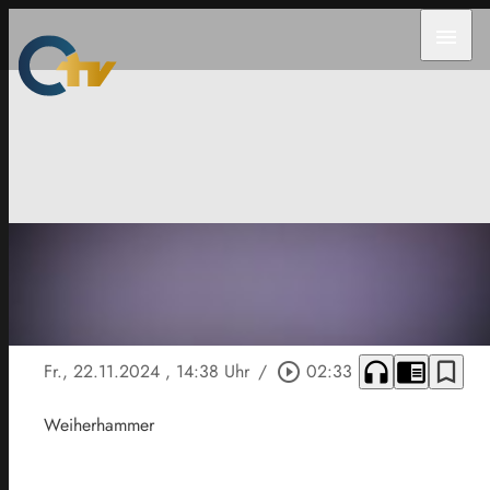
menu
headphones
chrome_reader_mode
bookmark_border
Fr., 22.11.2024
, 14:38 Uhr
/
play_circle_outline
02:33
Weiherhammer