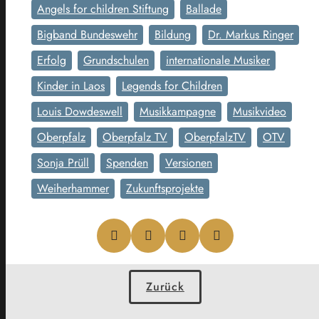
Angels for children Stiftung
Ballade
Bigband Bundeswehr
Bildung
Dr. Markus Ringer
Erfolg
Grundschulen
internationale Musiker
Kinder in Laos
Legends for Children
Louis Dowdeswell
Musikkampagne
Musikvideo
Oberpfalz
Oberpfalz TV
OberpfalzTV
OTV
Sonja Prüll
Spenden
Versionen
Weiherhammer
Zukunftsprojekte
Zurück