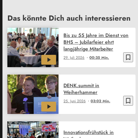
Das könnte Dich auch interessieren
Bis zu 55 Jahre im Dienst von
BHS – Jubilarfeier ehrt
langjährige Mitarbeiter
bookmark_border
29. Juli 2026
00:35 Min.
DENK.summit in
Weiherhammer
bookmark_border
25. Juni 2026
03:02 Min.
Innovationsfrühstück in