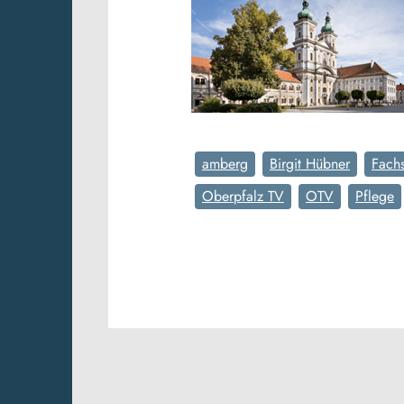
amberg
Birgit Hübner
Fach
Oberpfalz TV
OTV
Pflege