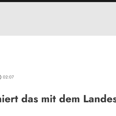
utline
02:07
niert das mit dem Lande