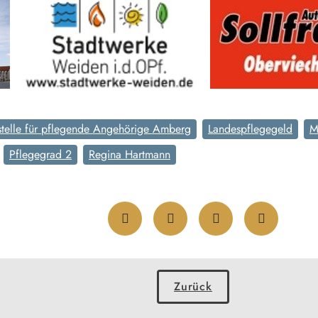
stelle für pflegende Angehörige Amberg
Landespflegegeld
M
Pflegegrad 2
Regina Hartmann
Zurück