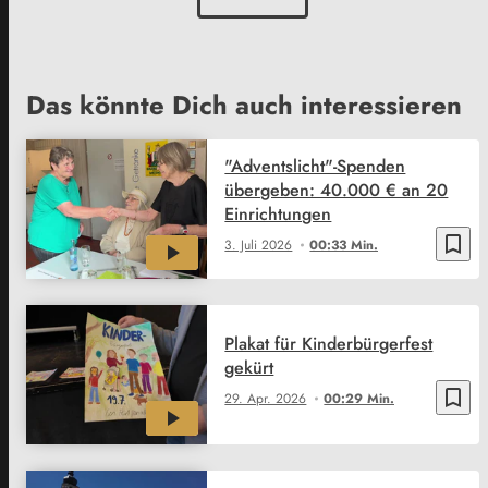
Das könnte Dich auch interessieren
"Adventslicht"-Spenden
übergeben: 40.000 € an 20
Einrichtungen
bookmark_border
3. Juli 2026
00:33 Min.
Plakat für Kinderbürgerfest
gekürt
bookmark_border
29. Apr. 2026
00:29 Min.