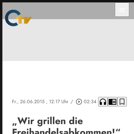
menu
headphones
chrome_reader_mode
bookmark_border
Fr., 26.06.2015
, 12:17 Uhr
/
play_circle_outline
02:34
„Wir grillen die
Freihandelsabkommen!“