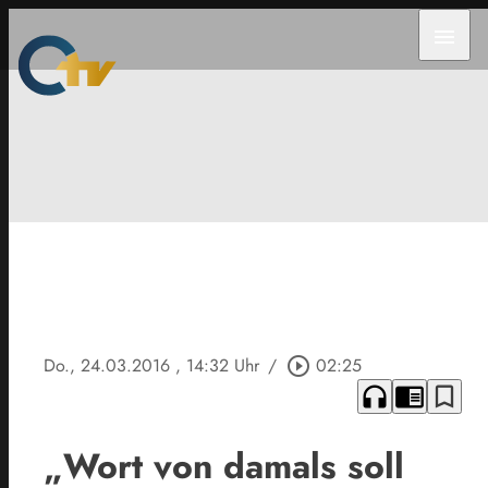
menu
Do., 24.03.2016
, 14:32 Uhr
/
play_circle_outline
02:25
headphones
chrome_reader_mode
bookmark_border
„Wort von damals soll