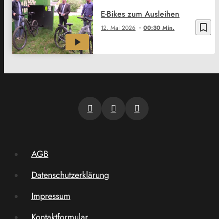
E-Bikes zum Ausleihen
bookmark_border
12. Mai 2026
00:30 Min.
AGB
Datenschutzerklärung
Impressum
Kontaktformular