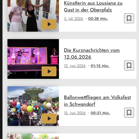
Künstlerin aus Lousiana zu
Gast in der Oberpfalz
bookmark_border
3. Juli 2026
00:38 Min.
Die Kurznachrichten vom
12.06.2026
bookmark_border
12. Juni 2026
01:15 Min.
Ballonwettfliegen am Volksfest
in Schwandorf
bookmark_border
12. Juni 2026
00:21 Min.