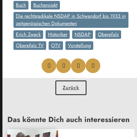
Buch
Buchprojekt
Die rechtsradikale NSDAP in Schwandorf bis 1933 in
zeitgenössischen Dokumenten
Erich Zweck
Historiker
NSDAP
Oberpfalz
Oberpfalz TV
OTV
Vorstellung
Zurück
Das könnte Dich auch interessieren