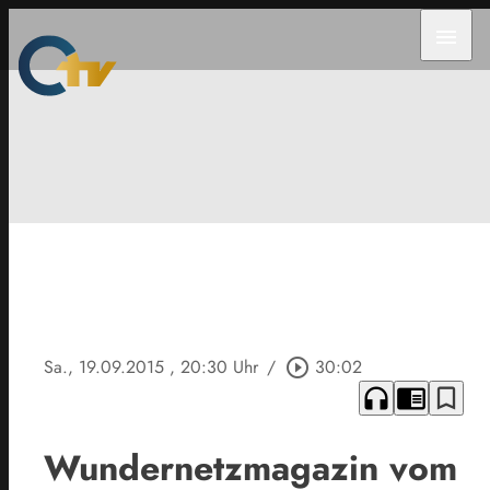
menu
Sa., 19.09.2015
, 20:30 Uhr
/
play_circle_outline
30:02
headphones
chrome_reader_mode
bookmark_border
Wundernetzmagazin vom