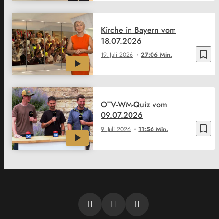
Kirche in Bayern vom
18.07.2026
bookmark_border
19. Juli 2026
27:06 Min.
OTV-WM-Quiz vom
09.07.2026
bookmark_border
9. Juli 2026
11:56 Min.