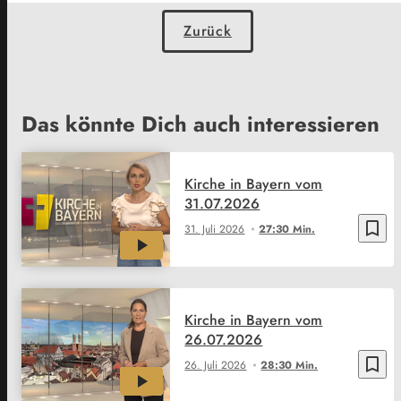
Zurück
Das könnte Dich auch interessieren
Kirche in Bayern vom
31.07.2026
bookmark_border
31. Juli 2026
27:30 Min.
Kirche in Bayern vom
26.07.2026
bookmark_border
26. Juli 2026
28:30 Min.