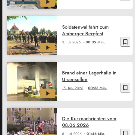
Soldatenwallfahrt zum
Amberger Bergfest
bookmark_border
3. Juli 2026
00:35 Min.
Brand einer Lagerhalle in
Ursensollen
bookmark_border
15. Juni 2026
00:33 Min.
Die Kurznachrichten vom
08.06.2026
bookmark_border
8. Juni 2026
01:46 Min.