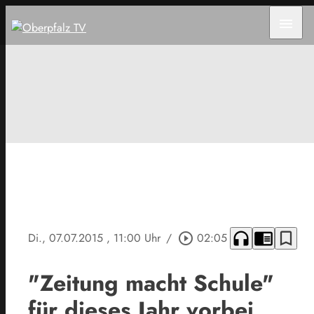
menu
headphones
chrome_reader_mode
bookmark_border
Di., 07.07.2015
, 11:00 Uhr
/
play_circle_outline
02:05
"Zeitung macht Schule"
für dieses Jahr vorbei