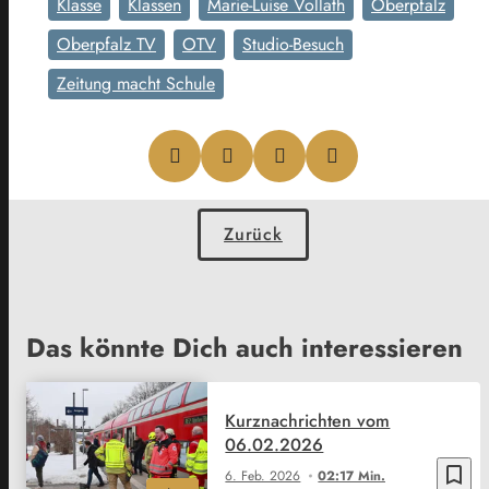
Klasse
Klassen
Marie-Luise Vollath
Oberpfalz
Oberpfalz TV
OTV
Studio-Besuch
Zeitung macht Schule
Zurück
Das könnte Dich auch interessieren
Kurznachrichten vom
06.02.2026
bookmark_border
6. Feb. 2026
02:17 Min.