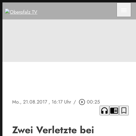
menu
Mo., 21.08.2017
, 16:17 Uhr
/
play_circle_outline
00:25
headphones
chrome_reader_mode
bookmark_border
Zwei Verletzte bei