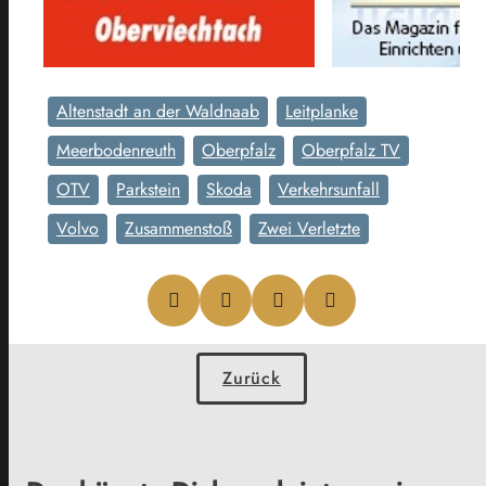
Altenstadt an der Waldnaab
Leitplanke
Meerbodenreuth
Oberpfalz
Oberpfalz TV
OTV
Parkstein
Skoda
Verkehrsunfall
Volvo
Zusammenstoß
Zwei Verletzte
Zurück