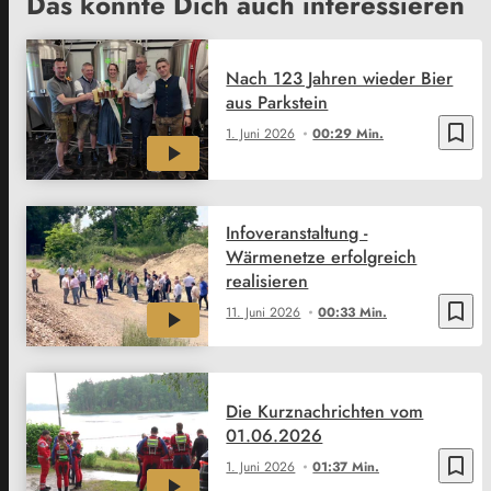
Das könnte Dich auch interessieren
Nach 123 Jahren wieder Bier
aus Parkstein
bookmark_border
1. Juni 2026
00:29 Min.
Infoveranstaltung -
Wärmenetze erfolgreich
realisieren
bookmark_border
11. Juni 2026
00:33 Min.
Die Kurznachrichten vom
01.06.2026
bookmark_border
1. Juni 2026
01:37 Min.