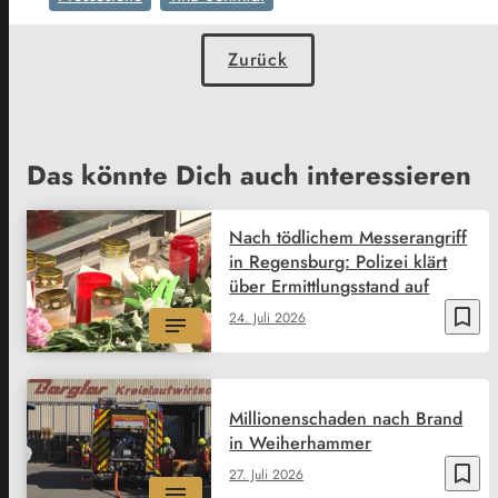
Zurück
Das könnte Dich auch interessieren
Nach tödlichem Messerangriff
in Regensburg: Polizei klärt
über Ermittlungsstand auf
bookmark_border
24. Juli 2026
Millionenschaden nach Brand
in Weiherhammer
bookmark_border
27. Juli 2026