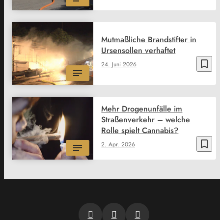
Mutmaßliche Brandstifter in
Ursensollen verhaftet
bookmark_border
24. Juni 2026
Mehr Drogenunfälle im
Straßenverkehr – welche
Rolle spielt Cannabis?
bookmark_border
2. Apr. 2026