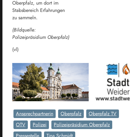
Oberpfalz, um dort im
Stabsbereich Erfahrungen
zu sammeln.
(Bildquelle:
Polizeipräsidium Oberpfalz)
(vl)
Ansprechpartnerin
Oberpfalz
Oberpfalz TV
OTV
Polizei
Polizeipräsidium Oberpfalz
Pressestelle
Tina Schmidt