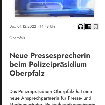
headphones
chrome_reader_mode
bookmark_border
Do., 01.12.2022
, 14:48 Uhr
Oberpfalz
Neue Pressesprecherin
beim Polizeipräsidium
Oberpfalz
Das Polizeipräsidium Oberpfalz hat eine
neue Ansprechpartnerin für Presse- und
Medienvertreter: Polizeihauptkommissarin