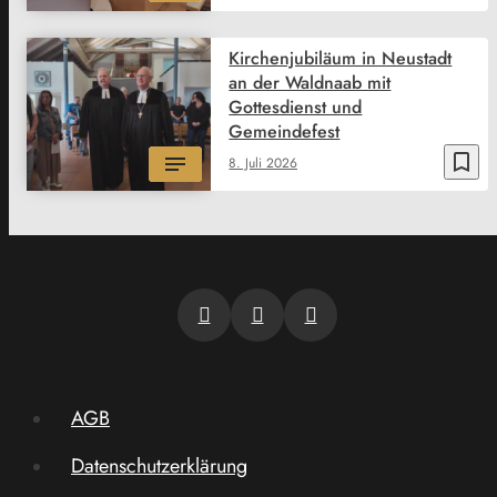
Kirchenjubiläum in Neustadt
an der Waldnaab mit
Gottesdienst und
Gemeindefest
bookmark_border
8. Juli 2026
AGB
Datenschutzerklärung