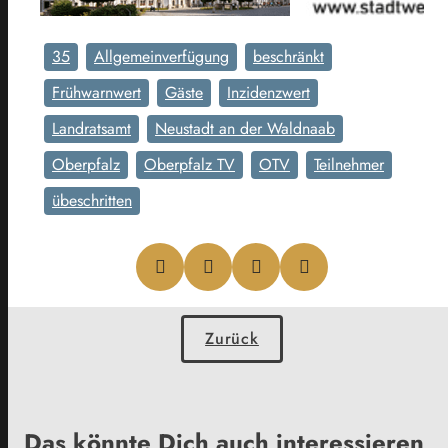
35
Allgemeinverfügung
beschränkt
Frühwarnwert
Gäste
Inzidenzwert
Landratsamt
Neustadt an der Waldnaab
Oberpfalz
Oberpfalz TV
OTV
Teilnehmer
übeschritten
Zurück
Das könnte Dich auch interessieren