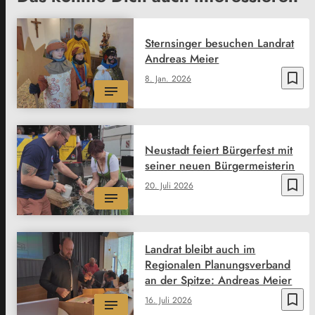
Sternsinger besuchen Landrat
Andreas Meier
bookmark_border
8. Jan. 2026
Neustadt feiert Bürgerfest mit
seiner neuen Bürgermeisterin
bookmark_border
20. Juli 2026
Landrat bleibt auch im
Regionalen Planungsverband
an der Spitze: Andreas Meier
bookmark_border
16. Juli 2026