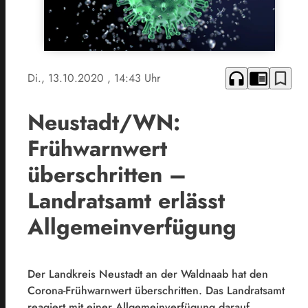
headphones
chrome_reader_mode
bookmark_border
Di., 13.10.2020
, 14:43 Uhr
Neustadt/WN:
Frühwarnwert
überschritten –
Landratsamt erlässt
Allgemeinverfügung
Der Landkreis Neustadt an der Waldnaab hat den
Corona-Frühwarnwert überschritten. Das Landratsamt
reagiert mit einer Allgemeinverfügung darauf.