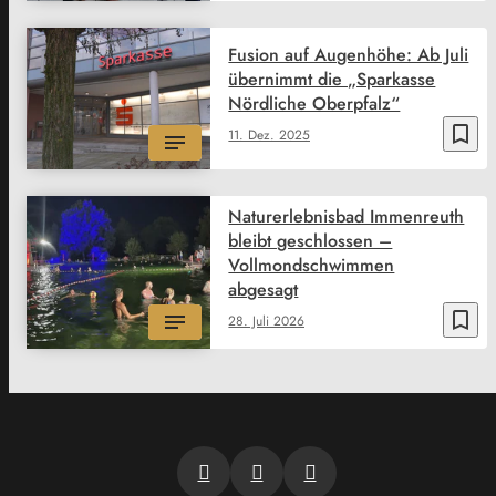
Fusion auf Augenhöhe: Ab Juli
übernimmt die „Sparkasse
Nördliche Oberpfalz“
bookmark_border
11. Dez. 2025
Naturerlebnisbad Immenreuth
bleibt geschlossen –
Vollmondschwimmen
abgesagt
bookmark_border
28. Juli 2026