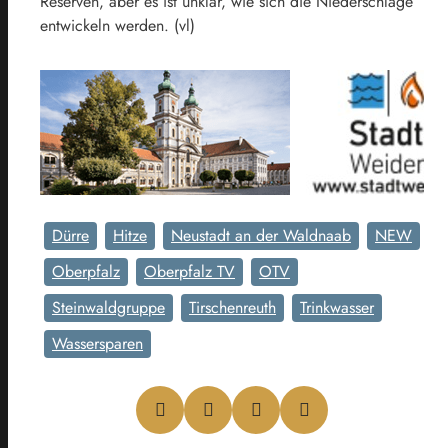
Reserven, aber es ist unklar, wie sich die Niederschläge
entwickeln werden. (vl)
Dürre
Hitze
Neustadt an der Waldnaab
NEW
Oberpfalz
Oberpfalz TV
OTV
Steinwaldgruppe
Tirschenreuth
Trinkwasser
Wassersparen