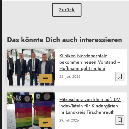
Zurück
Das könnte Dich auch interessieren
Kliniken Nordoberpfalz
bekommen neuen Vorstand –
Hoffmann geht im Juni
bookmark_border
22. Jan. 2026
Hitzeschutz von klein auf: UV-
Index-Tafeln für Kindergärten
im Landkreis Tirschenreuth
bookmark_border
29. Juli 2026