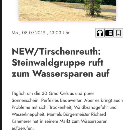
headphones
chrome_reader_mode
bookmark_border
Mo., 08.07.2019
, 13:03 Uhr
NEW/Tirschenreuth:
Steinwaldgruppe ruft
zum Wassersparen auf
Täglich um die 30 Grad Celsius und purer
Sonnenschein: Perfektes Badewetter. Aber es bringt auch
Probleme mit sich: Trockenheit, Waldbrandgefahr und
Wasserknappheit. Mantels Bürgermeister Richard
Kammerer hat in seinem Markt zum Wassersparen
aufgerufen.