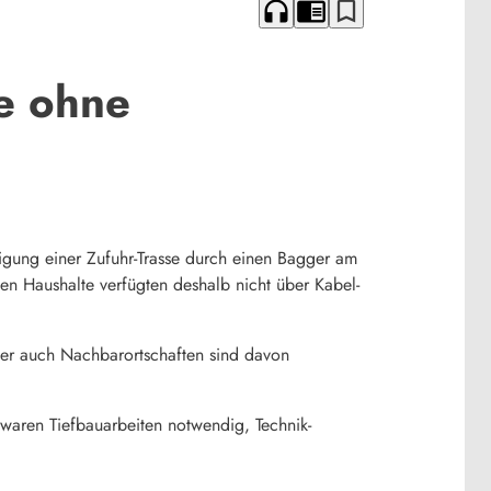
headphones
chrome_reader_mode
bookmark_border
e ohne
gung einer Zufuhr-Trasse durch einen Bagger am
en Haushalte verfügten deshalb nicht über Kabel-
aber auch Nachbarortschaften sind davon
aren Tiefbauarbeiten notwendig, Technik-