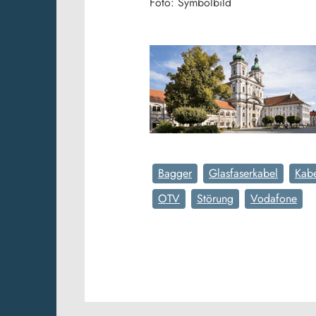
Foto: Symbolbild
Bagger
Glasfaserkabel
Kabe
OTV
Störung
Vodafone