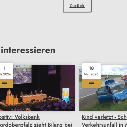
Zurück
interessieren
1
18
uli 2026
Mai 2026
ositiv: Volksbank
Kind verletzt - Sc
ordoberpfalz zieht Bilanz bei
Verkehrsunfall in 