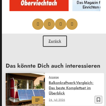
Zurück
Das könnte Dich auch interessieren
Anzeige
Balkonkraftwerk-Vergleich:
Das beste Komplettset im
Überblick
bookmark_border
24. Juli 2026