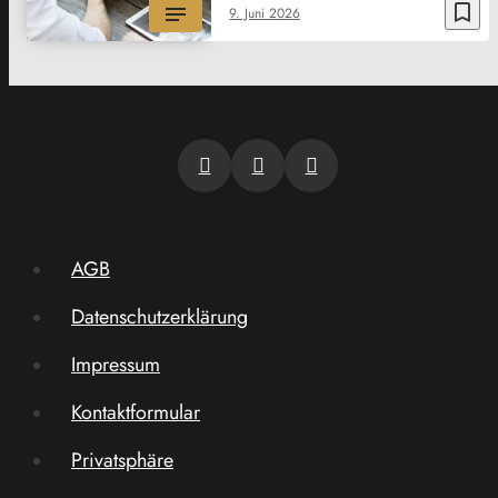
bookmark_border
9. Juni 2026
AGB
Datenschutzerklärung
Impressum
Kontaktformular
Privatsphäre