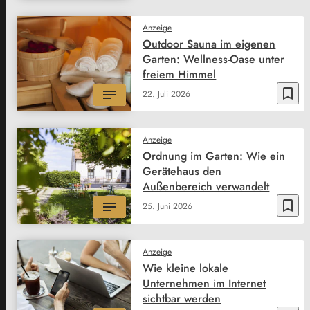
Anzeige
Outdoor Sauna im eigenen
Garten: Wellness-Oase unter
freiem Himmel
bookmark_border
22. Juli 2026
Anzeige
Ordnung im Garten: Wie ein
Gerätehaus den
Außenbereich verwandelt
bookmark_border
25. Juni 2026
Anzeige
Wie kleine lokale
Unternehmen im Internet
sichtbar werden