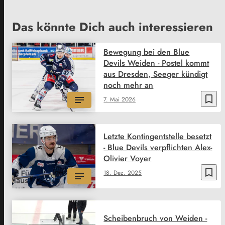
Das könnte Dich auch interessieren
Bewegung bei den Blue
Devils Weiden - Postel kommt
aus Dresden, Seeger kündigt
noch mehr an
bookmark_border
7. Mai 2026
Letzte Kontingentstelle besetzt
- Blue Devils verpflichten Alex-
Olivier Voyer
bookmark_border
18. Dez. 2025
Scheibenbruch von Weiden -