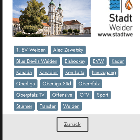
1. EV Weiden
Alec Zawatsky
Blue Devils Weiden
Eishockey
EVW
Kader
Kanada
Kanadier
Ken Latta
Neuzugang
Oberliga
Oberliga Süd
Oberpfalz
Oberpfalz TV
Offensive
OTV
Sport
Stürmer
Transfer
Weiden
Zurück