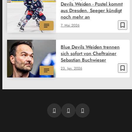
Devils Weiden - Postel kommt
aus Dresden, Seeger kündigt
noch mehr an
bookmark_border
7. Mai 2026
Blue Devils Weiden trennen
sich sofort von Cheftrainer
Sebastian Buchwieser
bookmark_border
23. Jan. 2026