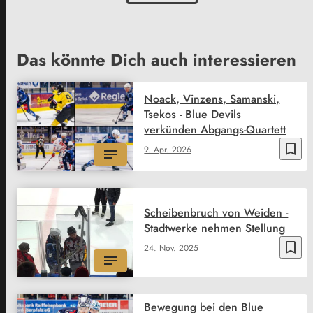
Das könnte Dich auch interessieren
Noack, Vinzens, Samanski,
Tsekos - Blue Devils
verkünden Abgangs-Quartett
bookmark_border
9. Apr. 2026
Scheibenbruch von Weiden -
Stadtwerke nehmen Stellung
bookmark_border
24. Nov. 2025
Bewegung bei den Blue