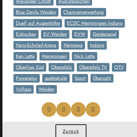
Alexander Christl
Ausrufezeichen
Blue Devils Weiden
Chancenverwertung
Duell auf Augenhöhe
ECDC Memmingen Indians
Eishockey
EV Weiden
EVW
Geisterspiel
Hans-Schröpf-Arena
Heimsieg
Indians
Ken Latta
Memmingen
Nick Latta
Oberliga Süd
Oberpfalz
Oberpfalz TV
OTV
Powerplay
spektakulär
Sport
Überzahl
Vollgas
Weiden
Zurück