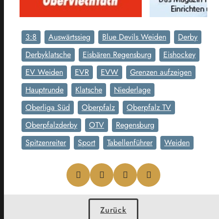
3:8
Auswärtssieg
Blue Devils Weiden
Derby
Derbyklatsche
Eisbären Regensburg
Eishockey
EV Weiden
EVR
EVW
Grenzen aufzeigen
Hauptrunde
Klatsche
Niederlage
Oberliga Süd
Oberpfalz
Oberpfalz TV
Oberpfalzderby
OTV
Regensburg
Spitzenreiter
Sport
Tabellenführer
Weiden
Zurück