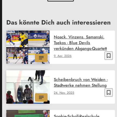
Das könnte Dich auch interessieren
Noack, Vinzens, Samanski,
Tsekos - Blue Devils
verkünden Abgangs-Quartett
bookmark_border
9. Apr. 2026
Scheibenbruch von Weiden -
Stadtwerke nehmen Stellung
bookmark_border
24. Nov. 2025
Sophie-Scholl-Realschule