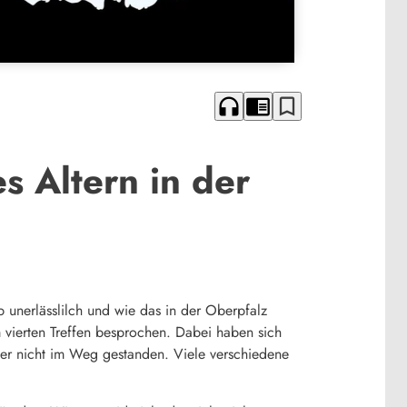
headphones
chrome_reader_mode
bookmark_border
 Altern in der
 unerlässlilch und wie das in der Oberpfalz
 vierten Treffen besprochen. Dabei haben sich
ber nicht im Weg gestanden. Viele verschiedene