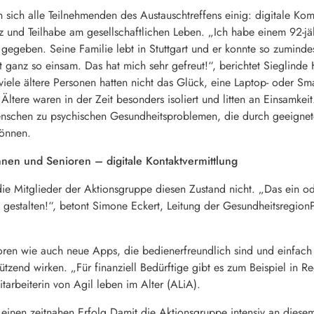
 sich alle Teilnehmenden des Austauschtreffens einig: digitale Kom
 und Teilhabe am gesellschaftlichen Leben. „Ich habe einem 92-jä
egeben. Seine Familie lebt in Stuttgart und er konnte so zumindes
 ganz so einsam. Das hat mich sehr gefreut!“, berichtet Sieglinde 
viele ältere Personen hatten nicht das Glück, eine Laptop- oder
Ältere waren in der Zeit besonders isoliert und litten an Einsamkei
 Menschen zu psychischen Gesundheitsproblemen, die durch geeig
önnen.
nnen und Senioren – digitale Kontaktvermittlung
e Mitglieder der Aktionsgruppe diesen Zustand nicht. „Das ein o
 gestalten!“, betont Simone Eckert, Leitung der Gesundheitsregion
ren wie auch neue Apps, die bedienerfreundlich sind und einfach 
tützend wirken. „Für finanziell Bedürftige gibt es zum Beispiel in
mitarbeiterin von Agil leben im Alter (ALiA).
 einen zeitnahen Erfolg Damit die Aktionsgruppe intensiv an dies