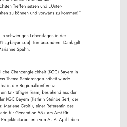
sten Treffen setzen und „Unter-
alten zu können und vorwärts zu kommen!“
n in schwierigen Lebenslagen in der
r@lzg-bayern.de). Ein besonderer Dank gilt
 Marianne Spahn.
tliche Chancengleichheit (KGC) Bayern in
Das Thema Seniorengesundheit wurde
hst in der Regionalkonferenz
in tatkräftiges Team, bestehend aus der
er KGC Bayern (Kathrin Steinbeißer), der
. Marlene Groitl), einer Referentin des
nerin für Generation 55+ am Amt für
rojektmitarbeiterin von ALiA- Agil leben