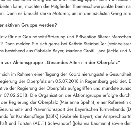
beiten kann, möchten die Mitglieder Themenschwerpunkte beim näch
en. Denn es braucht starke Motoren, um in den nächsten Gang sch
 der aktiven Gruppe werden?
aktiv für die Gesundheitsförderung und Prävention älterer Mensche
? Dann melden Sie sich gerne bei Kathrin Steinbeißer (steinbeisse
s bestehend aus Gabriele Bayer, Marlene Groitl, Jana Jäckle und
en zur Aktionsgruppe „Gesundes Altern in der Oberpfalz“
 sich im Rahmen einer Tagung der Koordinierungsstelle Gesundhei
Regierung der Oberpfalz am 05.07.2018 in Regensburg gebildet. 
ative der Regierung der Oberpfalz aufgegriffen und mündete zunäc
 07.02.2018. Die Organisation der Aktionsgruppe erfolgte durch e
der Regierung der Oberpfalz (Marianne Spahn), einer Referentin d
Gesundheits- und Präventionssport des Bayerischen Turnverbands (Dr
nds für Krankenpflege (DBfK) (Gabriele Bayer), der Ansprechpart
haft und Forsten (AELF) Schwandorf (Johanna Baumann) sowie der P
.