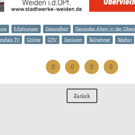
ona
Erfahrungen
Gesundheit
Geusndes Altern in der Ober
rpfalz TV
Online
OTV
Senioren
Teilnehmer
Telefon
Zurück