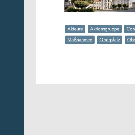
Akteure
Aktionsgruppe
Cor
Maßnahmen
Oberpfalz
Obe