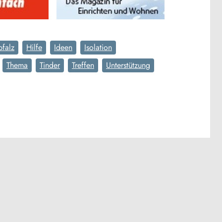
pfalz
Hilfe
Ideen
Isolation
Thema
Tinder
Treffen
Unterstützung