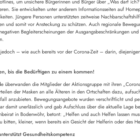
onhotlines, um unsichere Bürgerinnen und Bürger über „Was darf ic
eren. Sie entwickelten unter anderem Informationsseiten auf Homep
keiten. Jüngere Personen unterstützten zeitweise Nachbarschaftshil
ten und somit vor Ansteckung zu schützen. Auch regionale Bewegu
ie negativen Begleiterscheinungen der Ausgangsbeschränkungen un
n.
jedoch – wie auch bereits vor der Corona-Zeit – darin, diejenigen
ten, bis die Bedürftigen zu einem kommen!
 überwanden die Mitglieder der Aktionsgruppe mit ihren „Corona-r
rteilen der Masken an alle Älteren in den Ortschaften dazu, aufsu
sfall anzubieten. Bewegungsangebote wurden verschriftlicht und pe
ar damit unerlässlich und gab Aufschluss über die aktuelle Lage b
beirat in Bodenwöhr, betont: „Helfen und auch Helfen lassen mus
itten, kleiner, wenn bereits ein Gesicht der Helferin oder des Hel
unterstützt Gesundheitskompetenz