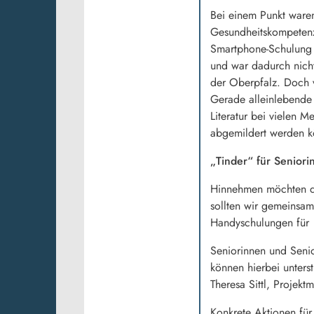
Bei einem Punkt waren
Gesundheitskompetenz
Smartphone-Schulung g
und war dadurch nicht
der Oberpfalz. Doch 
Gerade alleinlebende 
Literatur bei vielen
abgemildert werden k
„Tinder“ für Seniori
Hinnehmen möchten di
sollten wir gemeinsam
Handyschulungen für
Seniorinnen und Senio
können hierbei unters
Theresa Sittl, Projekt
Konkrete Aktionen für