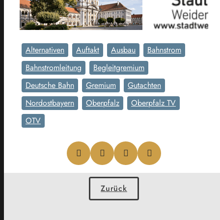
Alternativen
Auftakt
Ausbau
Bahnstrom
Bahnstromleitung
Begleitgremium
Deutsche Bahn
Gremium
Gutachten
Nordostbayern
Oberpfalz
Oberpfalz TV
OTV
Zurück