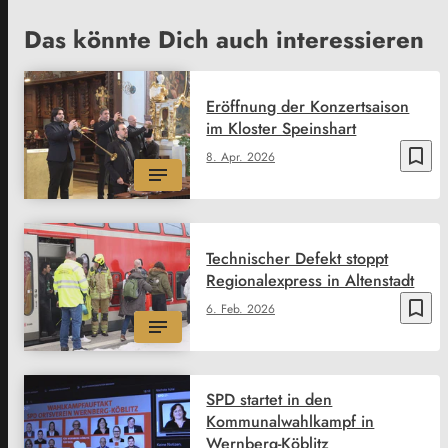
Das könnte Dich auch interessieren
Eröffnung der Konzertsaison
im Kloster Speinshart
bookmark_border
8. Apr. 2026
Technischer Defekt stoppt
Regionalexpress in Altenstadt
bookmark_border
6. Feb. 2026
SPD startet in den
Kommunalwahlkampf in
Wernberg-Köblitz