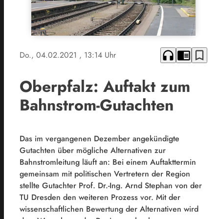
headphones
chrome_reader_mode
bookmark_border
Do., 04.02.2021
, 13:14 Uhr
Oberpfalz: Auftakt zum
Bahnstrom-Gutachten
Das im vergangenen Dezember angekündigte
Gutachten über mögliche Alternativen zur
Bahnstromleitung läuft an: Bei einem Auftakttermin
gemeinsam mit politischen Vertretern der Region
stellte Gutachter Prof. Dr.-Ing. Arnd Stephan von der
TU Dresden den weiteren Prozess vor. Mit der
wissenschaftlichen Bewertung der Alternativen wird