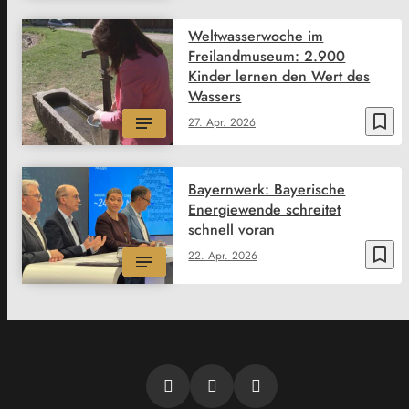
Weltwasserwoche im
Freilandmuseum: 2.900
Kinder lernen den Wert des
Wassers
bookmark_border
27. Apr. 2026
Bayernwerk: Bayerische
Energiewende schreitet
schnell voran
bookmark_border
22. Apr. 2026