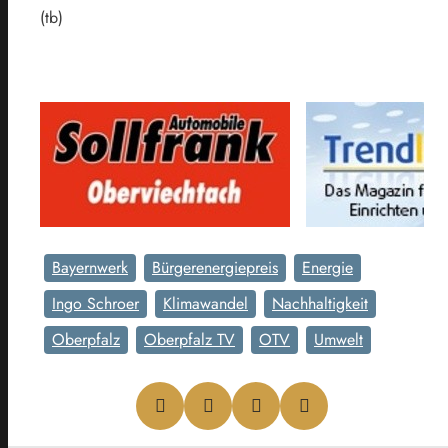
(tb)
Bayernwerk
Bürgerenergiepreis
Energie
Ingo Schroer
Klimawandel
Nachhaltigkeit
Oberpfalz
Oberpfalz TV
OTV
Umwelt