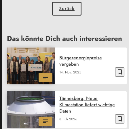
Zurück
Das könnte Dich auch interessieren
Bürgerenergiepreise
vergeben
bookmark_border
14. Nov. 2025
Tännesberg: Neue
Klimastation liefert wichtige
Daten
bookmark_border
8. Juli 2026