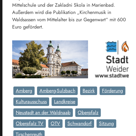
Mittelschule und der Zakladni Skola in Marienbad.
Außerdem wird die Publikation „Kirchenmusik in
Waldsassen vom Mittelalter bis zur Gegenwart“ mit 600
Euro gefördert.
Amberg
Amberg-Sulzbach
Bezirk
Förderung
Kulturausschuss
Landkreise
Neustadt an der Waldnaab
Oberpfalz
Oberpfalz TV
OTV
Schwandorf
Sitzung
Tirschenreuth