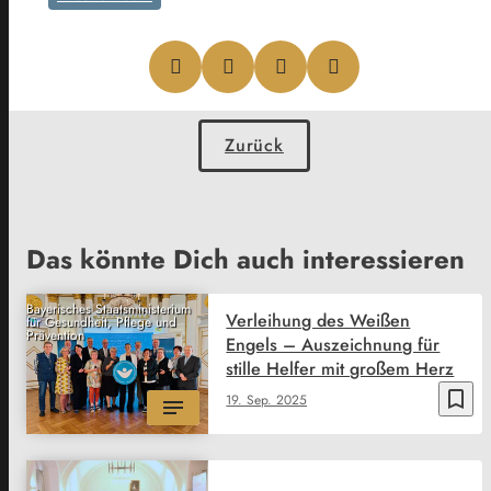
Zurück
Das könnte Dich auch interessieren
Bayerisches Staatsministerium
Verleihung des Weißen
für Gesundheit, Pflege und
Prävention
Engels – Auszeichnung für
stille Helfer mit großem Herz
bookmark_border
19. Sep. 2025