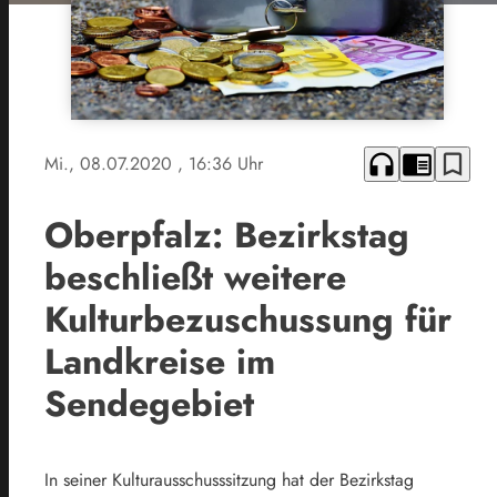
headphones
chrome_reader_mode
bookmark_border
Mi., 08.07.2020
, 16:36 Uhr
Oberpfalz: Bezirkstag
beschließt weitere
Kulturbezuschussung für
Landkreise im
Sendegebiet
In seiner Kulturausschusssitzung hat der Bezirkstag