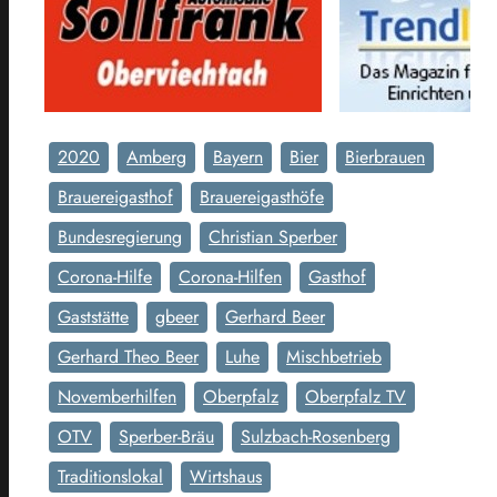
2020
Amberg
Bayern
Bier
Bierbrauen
Brauereigasthof
Brauereigasthöfe
Bundesregierung
Christian Sperber
Corona-Hilfe
Corona-Hilfen
Gasthof
Gaststätte
gbeer
Gerhard Beer
Gerhard Theo Beer
Luhe
Mischbetrieb
Novemberhilfen
Oberpfalz
Oberpfalz TV
OTV
Sperber-Bräu
Sulzbach-Rosenberg
Traditionslokal
Wirtshaus