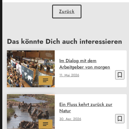
Zurück
Das könnte Dich auch interessieren
Im Dialog mit dem
Arbeitgeber von morgen
bookmark_border
11. Mai 2026
Ein Fluss kehrt zurück zur
Natur
bookmark_border
30. Apr. 2026