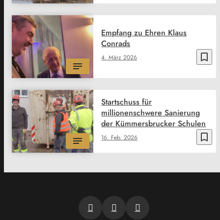
Empfang zu Ehren Klaus
Conrads
bookmark_border
4. März 2026
Startschuss für
millionenschwere Sanierung
der Kümmersbrucker Schulen
bookmark_border
16. Feb. 2026