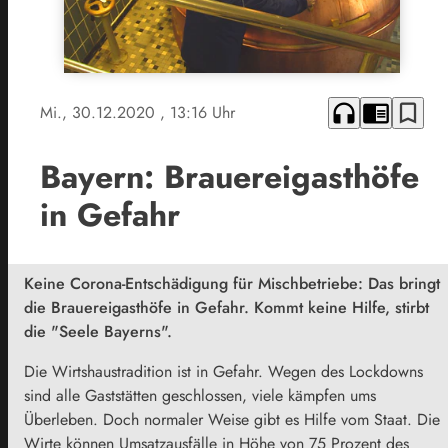
headphones
chrome_reader_mode
bookmark_border
Mi., 30.12.2020
, 13:16 Uhr
Bayern: Brauereigasthöfe
in Gefahr
Keine Corona-Entschädigung für Mischbetriebe: Das bringt
die Brauereigasthöfe in Gefahr. Kommt keine Hilfe, stirbt
die "Seele Bayerns".
Die Wirtshaustradition ist in Gefahr. Wegen des Lockdowns
sind alle Gaststätten geschlossen, viele kämpfen ums
Überleben. Doch normaler Weise gibt es Hilfe vom Staat. Die
Wirte können Umsatzausfälle in Höhe von 75 Prozent des