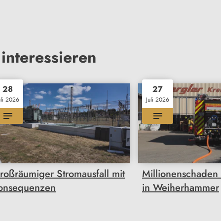
interessieren
28
27
uli 2026
Juli 2026
roßräumiger Stromausfall mit
Millionenschaden
onsequenzen
in Weiherhammer