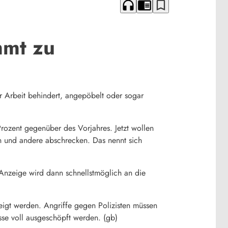
headphones
chrome_reader_mode
bookmark_border
mmt zu
er Arbeit behindert, angepöbelt oder sogar
 Prozent gegenüber des Vorjahres. Jetzt wollen
en und andere abschrecken. Das nennt sich
Anzeige wird dann schnellstmöglich an die
eigt werden. Angriffe gegen Polizisten müssen
üsse voll ausgeschöpft werden. (gb)