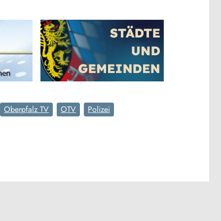
Oberpfalz TV
OTV
Polizei