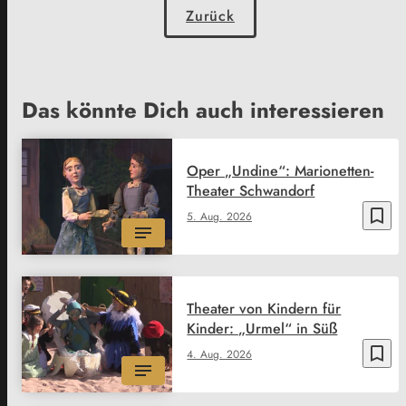
Zurück
Das könnte Dich auch interessieren
Oper „Undine“: Marionetten-
Theater Schwandorf
bookmark_border
5. Aug. 2026
Theater von Kindern für
Kinder: „Urmel“ in Süß
bookmark_border
4. Aug. 2026