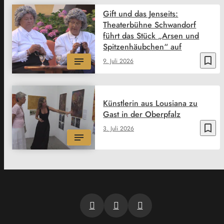
Gift und das Jenseits:
Theaterbühne Schwandorf
führt das Stück „Arsen und
Spitzenhäubchen“ auf
bookmark_border
9. Juli 2026
Künstlerin aus Lousiana zu
Gast in der Oberpfalz
bookmark_border
3. Juli 2026