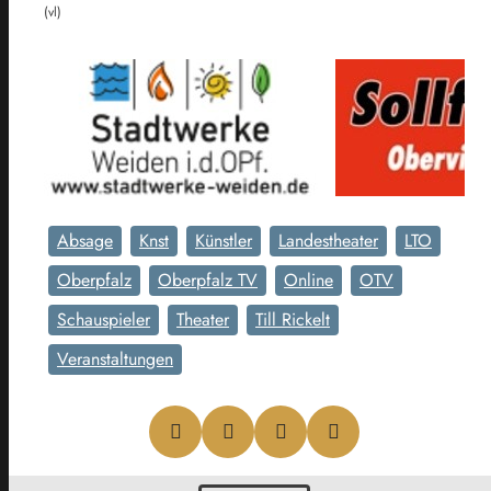
(vl)
Absage
Knst
Künstler
Landestheater
LTO
Oberpfalz
Oberpfalz TV
Online
OTV
Schauspieler
Theater
Till Rickelt
Veranstaltungen