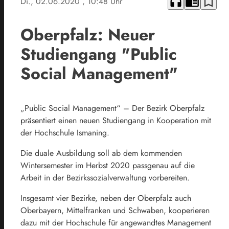
headphones
chrome_reader_mode
bookmark_border
Di., 02.06.2020
, 10:48 Uhr
Oberpfalz: Neuer
Studiengang "Public
Social Management"
„Public Social Management“ – Der Bezirk Oberpfalz
präsentiert einen neuen Studiengang in Kooperation mit
der Hochschule Ismaning.
Die duale Ausbildung soll ab dem kommenden
Wintersemester im Herbst 2020 passgenau auf die
Arbeit in der Bezirkssozialverwaltung vorbereiten.
Insgesamt vier Bezirke, neben der Oberpfalz auch
Oberbayern, Mittelfranken und Schwaben, kooperieren
dazu mit der Hochschule für angewandtes Management