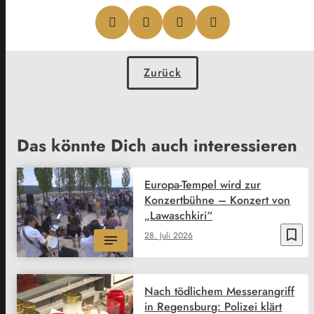
Zurück
Das könnte Dich auch interessieren
Europa-Tempel wird zur
Konzertbühne – Konzert von
„Lawaschkiri“
bookmark_border
28. Juli 2026
Nach tödlichem Messerangriff
in Regensburg: Polizei klärt