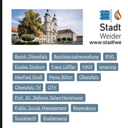
Bezirk Oberpfalz
Bezirkssozialverwaltung
BWL
Duales Studium
Franz Löffler
HAM
Ismaning
Manfred Groß
Mona Böhm
Oberpfalz
Oberpfalz TV
OTV
Prof. Dr. Stefanie Salaw-Hanslmaier
Public Social Management
Regensburg
Sozialrecht
Studiengang