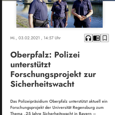
headphones
chrome_reader_mode
bookmark_border
Mi., 03.02.2021
, 14:57 Uhr
Oberpfalz: Polizei
unterstützt
Forschungsprojekt zur
Sicherheitswacht
Das Polizeipräsidium Oberpfalz unterstützt aktuell ein
Forschungsprojekt der Universität Regensburg zum
Thema „25 Jahre Sicherheitswacht in Bayern –