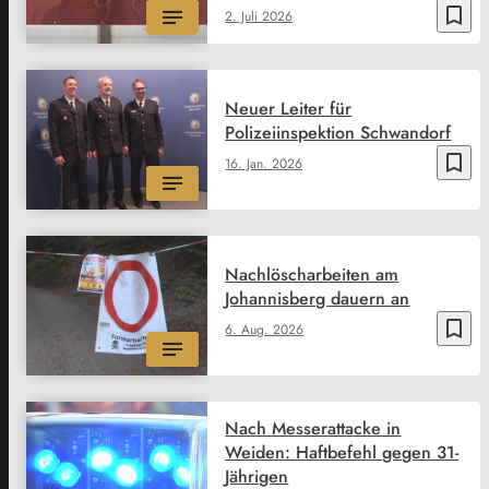
bookmark_border
2. Juli 2026
Neuer Leiter für
Polizeiinspektion Schwandorf
bookmark_border
16. Jan. 2026
Nachlöscharbeiten am
Johannisberg dauern an
bookmark_border
6. Aug. 2026
Nach Messerattacke in
Weiden: Haftbefehl gegen 31-
Jährigen