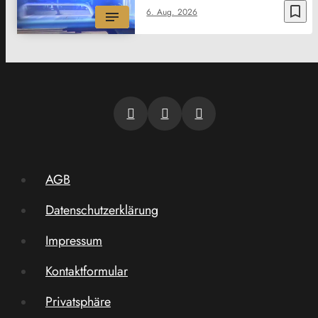
bookmark_border
6. Aug. 2026
AGB
Datenschutzerklärung
Impressum
Kontaktformular
Privatsphäre