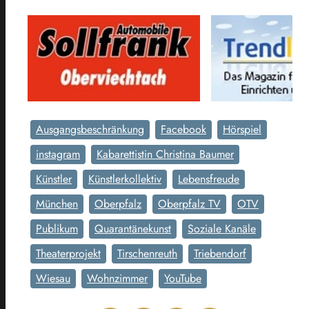
Ausgangsbeschränkung
Facebook
Hörspiel
instagram
Kabarettistin Christina Baumer
Künstler
Künstlerkollektiv
Lebensfreude
München
Oberpfalz
Oberpfalz TV
OTV
Publikum
Quarantänekunst
Soziale Kanäle
Theaterprojekt
Tirschenreuth
Triebendorf
Wiesau
Wohnzimmer
YouTube