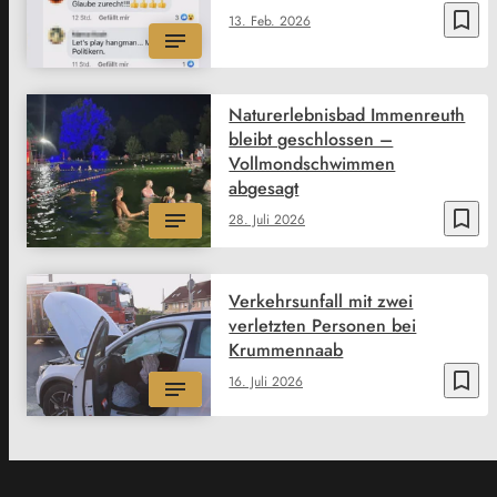
bookmark_border
13. Feb. 2026
Naturerlebnisbad Immenreuth
bleibt geschlossen –
Vollmondschwimmen
abgesagt
bookmark_border
28. Juli 2026
Verkehrsunfall mit zwei
verletzten Personen bei
Krummennaab
bookmark_border
16. Juli 2026