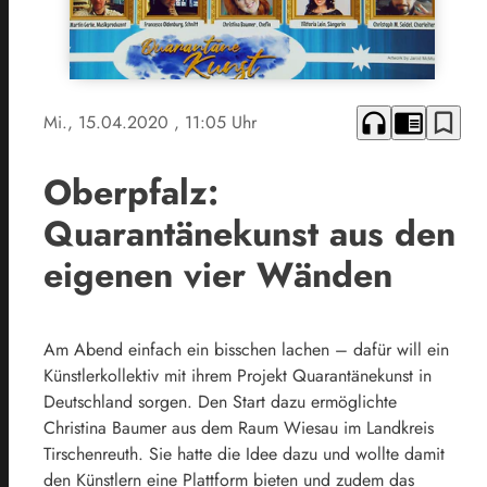
headphones
chrome_reader_mode
bookmark_border
Mi., 15.04.2020
, 11:05 Uhr
Oberpfalz:
Quarantänekunst aus den
eigenen vier Wänden
Am Abend einfach ein bisschen lachen – dafür will ein
Künstlerkollektiv mit ihrem Projekt Quarantänekunst in
Deutschland sorgen. Den Start dazu ermöglichte
Christina Baumer aus dem Raum Wiesau im Landkreis
Tirschenreuth. Sie hatte die Idee dazu und wollte damit
den Künstlern eine Plattform bieten und zudem das