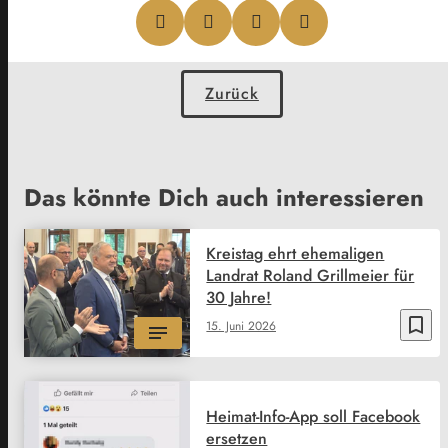
Zurück
Das könnte Dich auch interessieren
Kreistag ehrt ehemaligen
Landrat Roland Grillmeier für
30 Jahre!
bookmark_border
15. Juni 2026
Heimat-Info-App soll Facebook
ersetzen