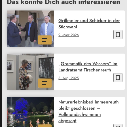
Das könnte Dich auch interessieren
Grillmeier und Schicker in der
Stichwahl
bookmark_border
9. März 2026
„Grammatik des Wassers“ im
Landratsamt Tirschenreuth
bookmark_border
8. Aug. 2025
Naturerlebnisbad Immenreuth
bleibt geschlossen –
Vollmondschwimmen
abgesagt