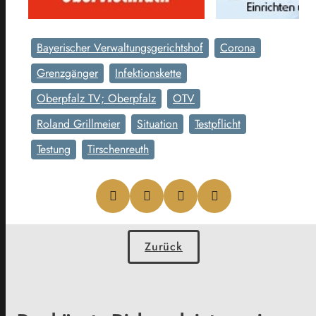
Bayerischer Verwaltungsgerichtshof
Corona
Grenzgänger
Infektionskette
Oberpfalz TV; Oberpfalz
OTV
Roland Grillmeier
Situation
Testpflicht
Testung
Tirschenreuth
Zurück