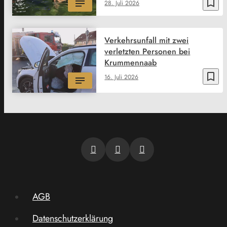
bookmark_border
28. Juli 2026
Verkehrsunfall mit zwei
verletzten Personen bei
Krummennaab
bookmark_border
16. Juli 2026
AGB
Datenschutzerklärung