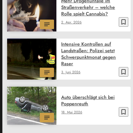
Mehr Drogenunfälle im
Straßenverkehr – welche
Rolle spielt Cannabis?
bookmark_border
2. Apr. 2026
Intensive Kontrollen auf
Landstraßen: Polizei setzt
Schwerpunktmonat gegen
Raser
bookmark_border
3. Juni 2026
Auto überschlägt sich bei
Poppenreuth
bookmark_border
18. Mai 2026