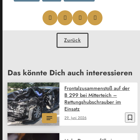
Zurück
Das könnte Dich auch interessieren
Frontalzusammenstoß auf der
B 299 bei Mitterteich –
Rettungshubschrauber im
Einsatz
bookmark_border
29. Juni 2026