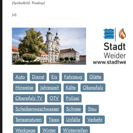
(Symbolbild: Pixabay)
(vl)
Auto
Dienst
Eis
Fahrzeug
Glätte
Hinweise
Jahreszeit
Kälte
Oberpfalz
Oberpfalz TV
OTV
Polizei
Scheibenwaschwasser
Schnee
Stau
Temperaturen
Tipps
Unfälle
Verkehr
Werkzege
Winter
Winterreifen