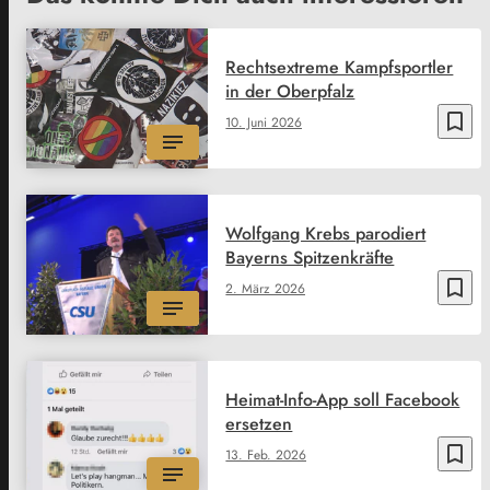
Rechtsextreme Kampfsportler
in der Oberpfalz
bookmark_border
10. Juni 2026
Wolfgang Krebs parodiert
Bayerns Spitzenkräfte
bookmark_border
2. März 2026
Heimat-Info-App soll Facebook
ersetzen
bookmark_border
13. Feb. 2026