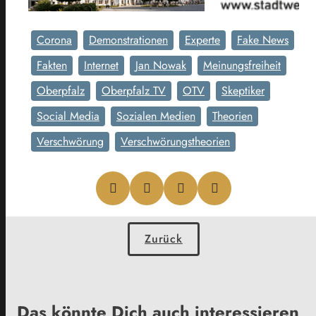
Corona
Demonstrationen
Experte
Fake News
Fakten
Internet
Jan Nowak
Meinungsfreiheit
Oberpfalz
Oberpfalz TV
OTV
Skeptiker
Social Media
Sozialen Medien
Theorien
Verschwörung
Verschwörungstheorien
Zurück
Das könnte Dich auch interessieren