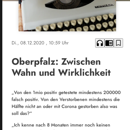
headphones
chrome_reader_mode
bookmark_border
Di., 08.12.2020
, 10:59 Uhr
Oberpfalz: Zwischen
Wahn und Wirklichkeit
„Von den 1mio positiv getestete mindestens 200000
falsch positiv. Von den Verstorbenen mindestens die
Hälfte nicht an oder mit Corona gestorben also was
soll das?“
„Ich kenne nach 8 Monaten immer noch keinen