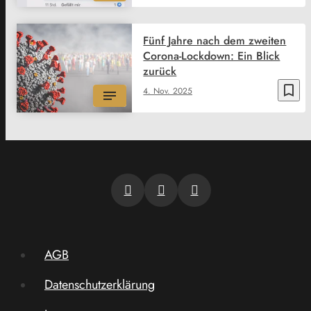
Fünf Jahre nach dem zweiten
Corona-Lockdown: Ein Blick
zurück
bookmark_border
4. Nov. 2025
AGB
Datenschutzerklärung