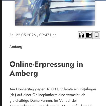
headphones
chrome_reader_mode
bookmark_border
Fr., 22.05.2026
, 09:47 Uhr
Amberg
Online-Erpressung in
Amberg
Am Donnerstag gegen 16.00 Uhr lernte ein 19-Jähriger
(dt.) auf einer Onlineplattform eine vermeintlich
gleichaltrige Dame kennen. Im Verlauf der