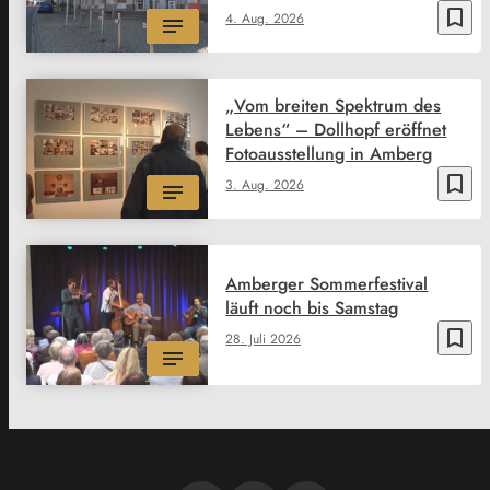
bookmark_border
4. Aug. 2026
„Vom breiten Spektrum des
Lebens“ – Dollhopf eröffnet
Fotoausstellung in Amberg
bookmark_border
3. Aug. 2026
Amberger Sommerfestival
läuft noch bis Samstag
bookmark_border
28. Juli 2026