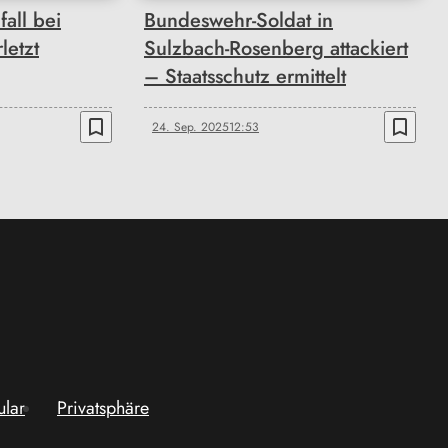
fall bei
Bundeswehr-Soldat in
letzt
Sulzbach-Rosenberg attackiert
– Staatsschutz ermittelt
bookmark_border
bookmark_border
24. Sep. 2025
12:53
ular
Privatsphäre