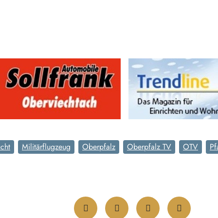
cht
Militärflugzeug
Oberpfalz
Oberpfalz TV
OTV
Pf