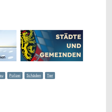
au
Polizei
Schäden
Tier