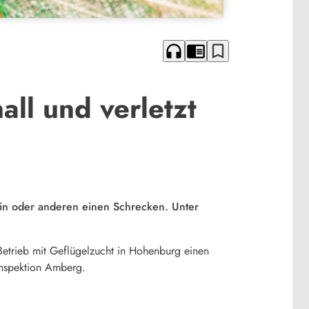
headphones
chrome_reader_mode
bookmark_border
all und verletzt
ein oder anderen einen Schrecken. Unter
 Betrieb mit Geflügelzucht in Hohenburg einen
iinspektion Amberg.