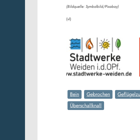
(Bildquelle: Symbolbild/Pixabay)
(vl)
Bein
Gebrochen
Geflügelzu
Überschallknall