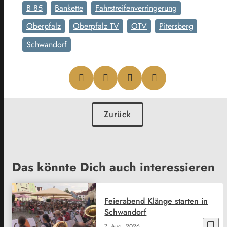
B 85
Bankette
Fahrstreifenverringerung
Oberpfalz
Oberpfalz TV
OTV
Pitersberg
Schwandorf
Zurück
Das könnte Dich auch interessieren
Feierabend Klänge starten in
Schwandorf
bookmark_border
7. Aug. 2026