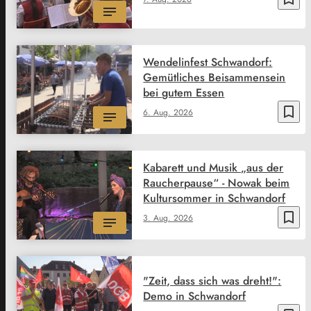
Wendelinfest Schwandorf:
Gemütliches Beisammensein
bei gutem Essen
bookmark_border
6. Aug. 2026
Kabarett und Musik „aus der
Raucherpause“ - Nowak beim
Kultursommer in Schwandorf
bookmark_border
3. Aug. 2026
"Zeit, dass sich was dreht!":
Demo in Schwandorf