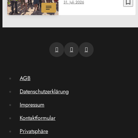
bookmark_border
31. Juli 2026
AGB
Datenschutzerklärung
Impressum
Kontaktformular
Privatsphäre